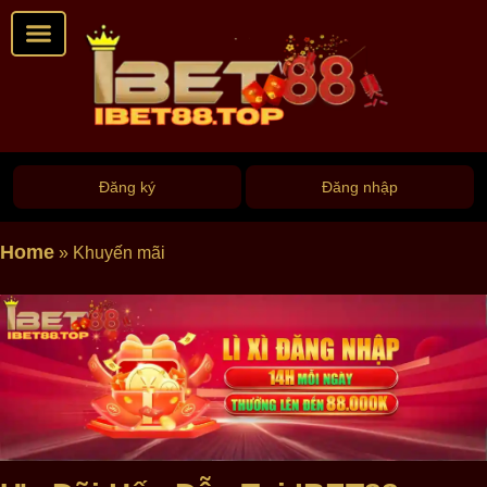
Đăng ký
Đăng nhập
Home
»
Khuyến mãi