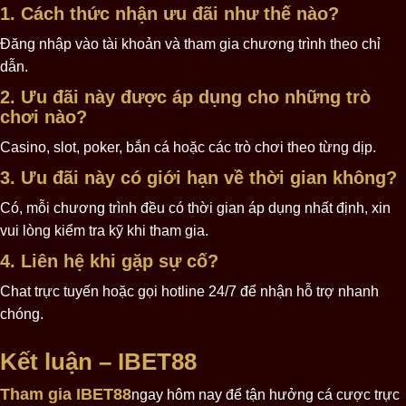
1. Cách thức nhận ưu đãi như thế nào?
Đăng nhập vào tài khoản và tham gia chương trình theo chỉ
dẫn.
2. Ưu đãi này được áp dụng cho những trò
chơi nào?
Casino, slot, poker, bắn cá hoặc các trò chơi theo từng dịp.
3. Ưu đãi này có giới hạn về thời gian không?
Có, mỗi chương trình đều có thời gian áp dụng nhất định, xin
vui lòng kiểm tra kỹ khi tham gia.
4. Liên hệ khi gặp sự cố?
Chat trực tuyến hoặc gọi hotline 24/7 để nhận hỗ trợ nhanh
chóng.
Kết luận – IBET88
Tham gia IBET88
ngay hôm nay để tận hưởng cá cược trực