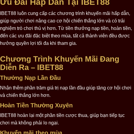
Ưu Đãi Hấp Dẫn Tại IBET88
IBET88 luôn cung cấp các chương trình khuyến mãi hấp dẫn,
giúp người chơi nâng cao cơ hội chiến thắng lớn và có trải
nghiệm trò chơi thú vị hơn. Từ tiền thưởng nạp tiền, hoàn tiền,
đến các ưu đãi đặc biệt theo mùa, tất cả thành viên đều được
hưởng quyền lợi tối đa khi tham gia.
Chương Trình Khuyến Mãi Đang
Diễn Ra – IBET88
Thưởng Nạp Lần Đầu
Nhận thêm phần trăm giá trị nạp lần đầu giúp tăng cơ hội chơi
và chiến thắng lớn hơn.
Hoàn Tiền Thường Xuyên
IBET88 hoàn lại một phần tiền cược thua, giúp bạn tiếp tục
chơi mà không phải lo ngại.
Khuyến mãi theo mùa